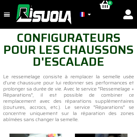
CONFIGURATEURS
POUR LES CHAUSSONS
D'ESCALADE
Le ressemelage consiste à remplacer la semelle usée
d'une chaussure pour lui redonner ses performances et
prolonger sa durée de vie. Avec le service "Ressemelage +
Réparations", il est possible de combiner ce
remplacement avec des réparations supplémentaires
(coutures, accrocs, etc.). Le service "Réparations" se
concentre uniquement sur la réparation des zones
abîmées sans changer la semelle.