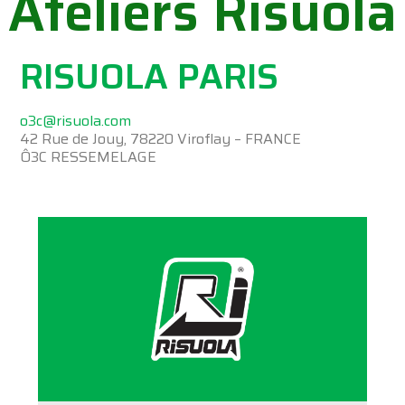
Ateliers Risuola
RISUOLA PARIS
o3c@risuola.com
42 Rue de Jouy, 78220 Viroflay – FRANCE
Ô3C RESSEMELAGE