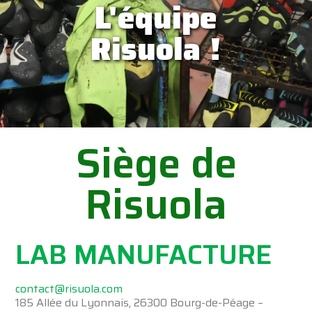
L'équipe
Risuola !
Siège de
Risuola
LAB MANUFACTURE
contact@risuola.com
185 Allée du Lyonnais, 26300 Bourg-de-Péage –