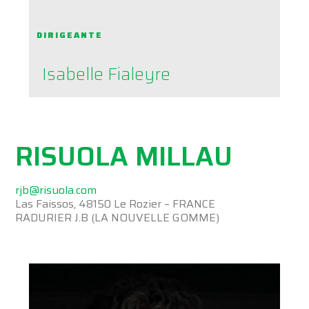
DIRIGEANTE
Isabelle Fialeyre
RISUOLA MILLAU
rjb@risuola.com
Las Faissos, 48150 Le Rozier – FRANCE
RADURIER J.B (LA NOUVELLE GOMME)